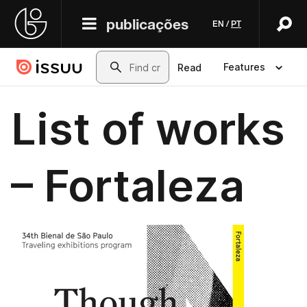
publicações
EN
/
PT