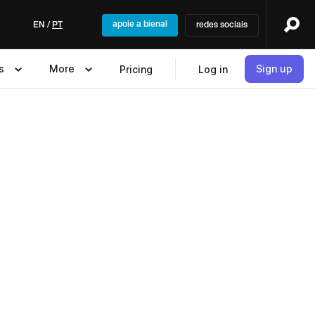
apoie a bienal
EN
/
PT
redes sociais