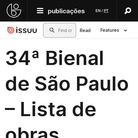
publicações
EN
/
PT