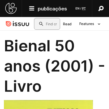
publicações
EN
/
PT