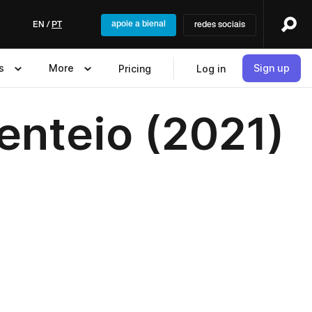
apoie a bienal
EN
/
PT
redes sociais