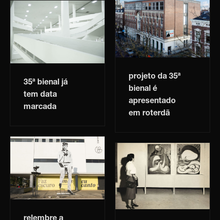
projeto da 35ª
35ª bienal já
bienal é
tem data
apresentado
marcada
em roterdã
relembre a