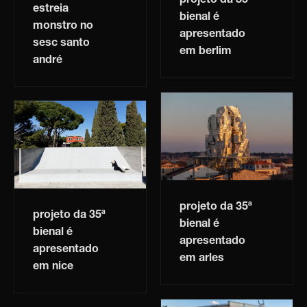
projeto da 35ª
estreia
bienal é
monstro no
apresentado
sesc santo
em berlim
andré
projeto da 35ª
projeto da 35ª
bienal é
bienal é
apresentado
apresentado
em arles
em nice